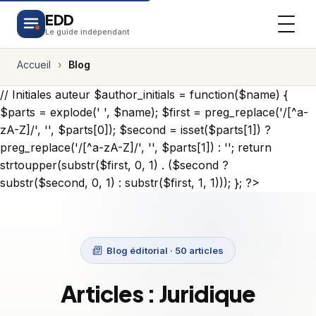
EDD
Le guide indépendant
Accueil
›
Blog
// Initiales auteur $author_initials = function($name) {
$parts = explode(' ', $name); $first = preg_replace('/[^a-
zA-Z]/', '', $parts[0]); $second = isset($parts[1]) ?
preg_replace('/[^a-zA-Z]/', '', $parts[1]) : ''; return
strtoupper(substr($first, 0, 1) . ($second ?
substr($second, 0, 1) : substr($first, 1, 1))); }; ?>
Blog éditorial · 50 articles
Articles : Juridique