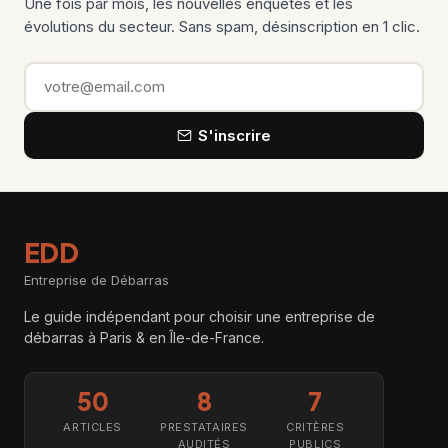
Une fois par mois, les nouvelles enquêtes et les
évolutions du secteur. Sans spam, désinscription en 1 clic.
Email
S'inscrire
EDD
Entreprise de Débarras
Le guide indépendant pour choisir une entreprise de
débarras à Paris & en Île-de-France.
50
8
7
ARTICLES
PRESTATAIRES
CRITÈRES
AUDITÉS
PUBLICS