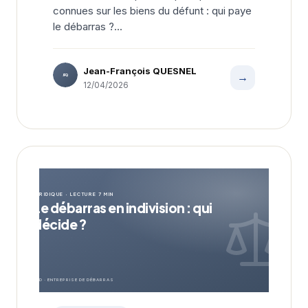
connues sur les biens du défunt : qui paye
le débarras ?...
Jean-François QUESNEL
→
JFQ
12/04/2026
JURIDIQUE · LECTURE 7 MIN
Le débarras en indivision : qui
décide ?
EDD · ENTREPRISE DE DÉBARRAS