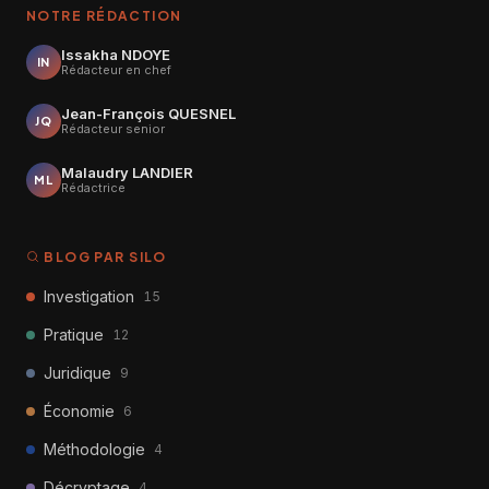
NOTRE RÉDACTION
Issakha NDOYE
IN
Rédacteur en chef
Jean-François QUESNEL
JQ
Rédacteur senior
Malaudry LANDIER
ML
Rédactrice
BLOG PAR SILO
Investigation
15
Pratique
12
Juridique
9
Économie
6
Méthodologie
4
Décryptage
4