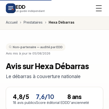
EDD
Le guide indépendant
Accueil
›
Prestataires
›
Hexa Débarras
Non-partenaire — audité par EDD
Avis mis à jour le 05/08/2026
Avis sur Hexa Débarras
Le débarras à couverture nationale
4,8/5
7,6/10
8 ans
18 avis publics
Score éditorial EDD
D'ancienneté