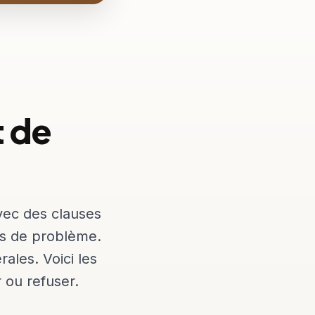
t de
vec des clauses
as de problème.
rales. Voici les
r ou refuser.