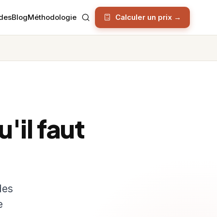
des
Blog
Méthodologie
Calculer un prix →
'il faut
des
e