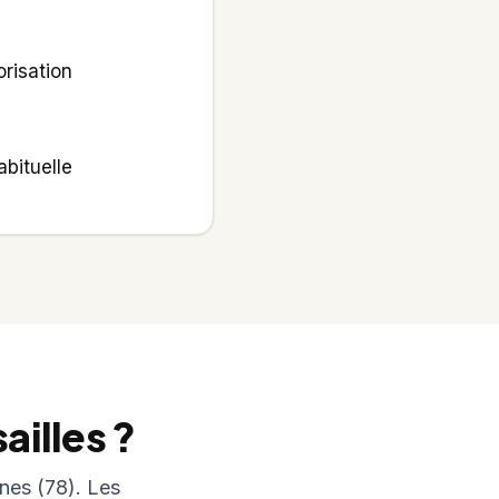
orisation
bituelle
ailles ?
ines (78). Les