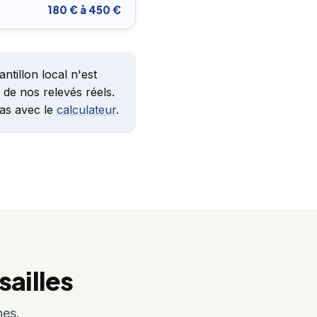
180 € à 450 €
ntillon local n'est
 de nos relevés réels.
cas avec le
calculateur
.
ailles
nes.