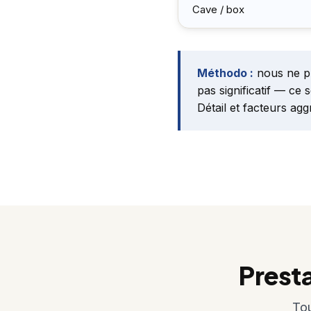
Cave / box
Méthodo :
nous ne pub
pas significatif — ce 
Détail et facteurs ag
Prest
Tou