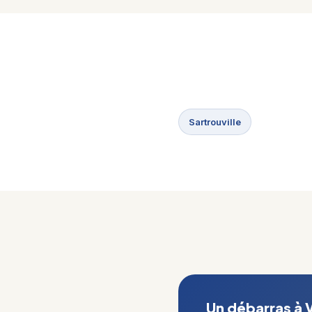
Sartrouville
Un débarras à V