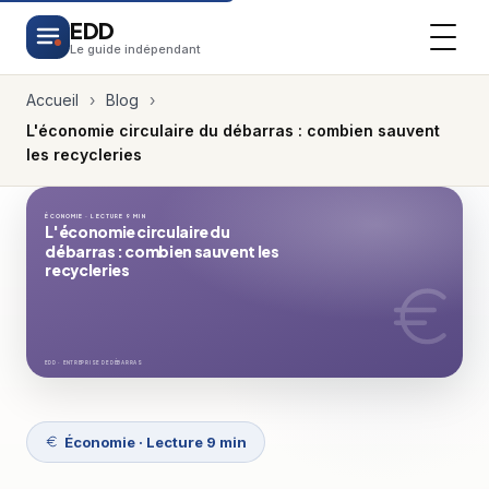
EDD
Le guide indépendant
Accueil
›
Blog
›
L'économie circulaire du débarras : combien sauvent
les recycleries
ÉCONOMIE · LECTURE 9 MIN
L'économie circulaire du
débarras : combien sauvent les
recycleries
EDD · ENTREPRISE DE DÉBARRAS
Économie · Lecture 9 min