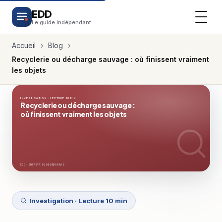
EDD
Le guide indépendant
Accueil
›
Blog
›
Recyclerie ou décharge sauvage : où finissent vraiment
les objets
INVESTIGATION · LECTURE 10 MIN
Recyclerie ou décharge sauvage :
où finissent vraiment les objets
EDD · ENTREPRISE DE DÉBARRAS
Investigation · Lecture 10 min